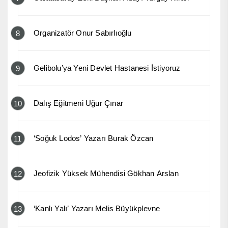
Organizatör Onur Sabırlıoğlu
8
Gelibolu’ya Yeni Devlet Hastanesi İstiyoruz
9
Dalış Eğitmeni Uğur Çınar
10
‘Soğuk Lodos’ Yazarı Burak Özcan
11
Jeofizik Yüksek Mühendisi Gökhan Arslan
12
‘Kanlı Yalı’ Yazarı Melis Büyükplevne
13