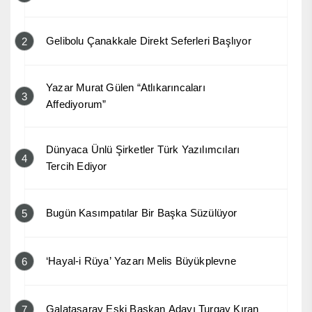
Gelibolu Çanakkale Direkt Seferleri Başlıyor
2
Yazar Murat Gülen “Atlıkarıncaları
3
Affediyorum”
Dünyaca Ünlü Şirketler Türk Yazılımcıları
4
Tercih Ediyor
Bugün Kasımpatılar Bir Başka Süzülüyor
5
‘Hayal-i Rüya’ Yazarı Melis Büyükplevne
6
Galatasaray Eski Başkan Adayı Turgay Kıran
7