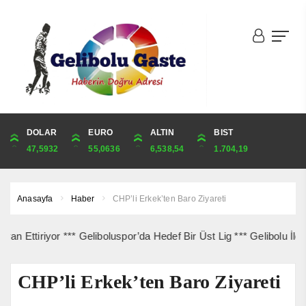
DOLAR
ONS
EURO
ALTIN
ALTIN
ÇEYREK
BIST
CUMHURİYET
47,5932
4,272,62
55,0636
6,538,54
6,538,54
10,690,52
1.704,19
43,872,00
Anasayfa
Haber
CHP’li Erkek’ten Baro Ziyareti
iriyor *** Geliboluspor’da Hedef Bir Üst Lig *** Gelibolu İlçe Sağl
CHP’li Erkek’ten Baro Ziyareti