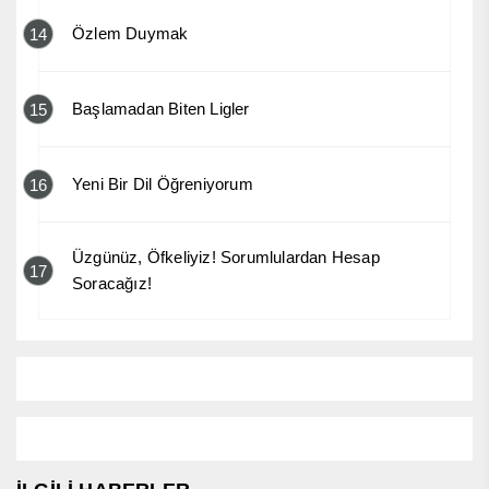
Özlem Duymak
14
Başlamadan Biten Ligler
15
Yeni Bir Dil Öğreniyorum
16
Üzgünüz, Öfkeliyiz! Sorumlulardan Hesap
17
Soracağız!