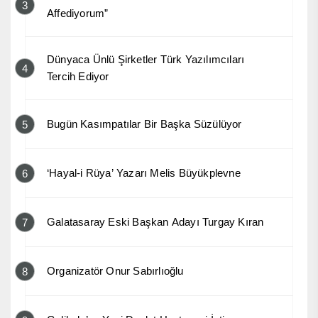
3
Affediyorum”
Dünyaca Ünlü Şirketler Türk Yazılımcıları
4
Tercih Ediyor
Bugün Kasımpatılar Bir Başka Süzülüyor
5
‘Hayal-i Rüya’ Yazarı Melis Büyükplevne
6
Galatasaray Eski Başkan Adayı Turgay Kıran
7
Organizatör Onur Sabırlıoğlu
8