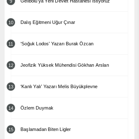
Gelibolu’ya Yeni Devlet Hastanesi İstiyoruz
9
Dalış Eğitmeni Uğur Çınar
10
‘Soğuk Lodos’ Yazarı Burak Özcan
11
Jeofizik Yüksek Mühendisi Gökhan Arslan
12
‘Kanlı Yalı’ Yazarı Melis Büyükplevne
13
Özlem Duymak
14
Başlamadan Biten Ligler
15