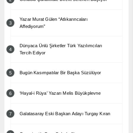
Yazar Murat Gülen “Atlıkarıncaları
3
Affediyorum”
Dünyaca Ünlü Şirketler Türk Yazılımcıları
4
Tercih Ediyor
Bugün Kasımpatılar Bir Başka Süzülüyor
5
‘Hayal-i Rüya’ Yazarı Melis Büyükplevne
6
Galatasaray Eski Başkan Adayı Turgay Kıran
7