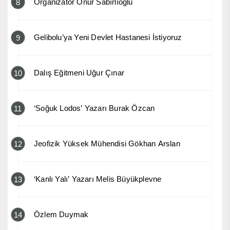
Organizatör Onur Sabırlıoğlu
8
Gelibolu’ya Yeni Devlet Hastanesi İstiyoruz
9
Dalış Eğitmeni Uğur Çınar
10
‘Soğuk Lodos’ Yazarı Burak Özcan
11
Jeofizik Yüksek Mühendisi Gökhan Arslan
12
‘Kanlı Yalı’ Yazarı Melis Büyükplevne
13
Özlem Duymak
14