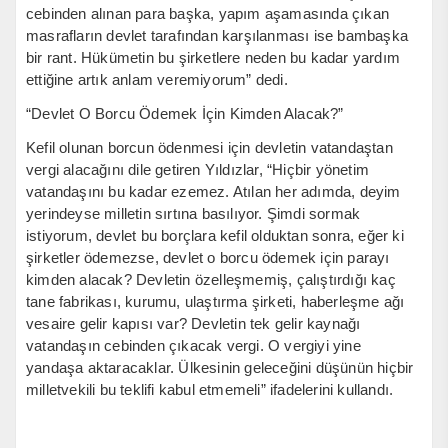
cebinden alınan para başka, yapım aşamasında çıkan
masrafların devlet tarafından karşılanması ise bambaşka
bir rant. Hükümetin bu şirketlere neden bu kadar yardım
ettiğine artık anlam veremiyorum” dedi.
“Devlet O Borcu Ödemek İçin Kimden Alacak?”
Kefil olunan borcun ödenmesi için devletin vatandaştan
vergi alacağını dile getiren Yıldızlar, “Hiçbir yönetim
vatandaşını bu kadar ezemez. Atılan her adımda, deyim
yerindeyse milletin sırtına basılıyor. Şimdi sormak
istiyorum, devlet bu borçlara kefil olduktan sonra, eğer ki
şirketler ödemezse, devlet o borcu ödemek için parayı
kimden alacak? Devletin özelleşmemiş, çalıştırdığı kaç
tane fabrikası, kurumu, ulaştırma şirketi, haberleşme ağı
vesaire gelir kapısı var? Devletin tek gelir kaynağı
vatandaşın cebinden çıkacak vergi. O vergiyi yine
yandaşa aktaracaklar. Ülkesinin geleceğini düşünün hiçbir
milletvekili bu teklifi kabul etmemeli” ifadelerini kullandı.