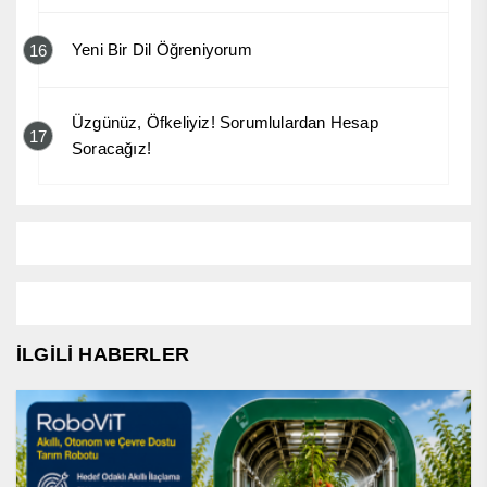
Yeni Bir Dil Öğreniyorum
16
Üzgünüz, Öfkeliyiz! Sorumlulardan Hesap
17
Soracağız!
İLGİLİ HABERLER