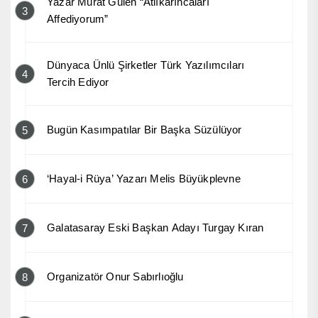
Yazar Murat Gülen “Atlıkarıncaları
3
Affediyorum”
Dünyaca Ünlü Şirketler Türk Yazılımcıları
4
Tercih Ediyor
Bugün Kasımpatılar Bir Başka Süzülüyor
5
‘Hayal-i Rüya’ Yazarı Melis Büyükplevne
6
Galatasaray Eski Başkan Adayı Turgay Kıran
7
Organizatör Onur Sabırlıoğlu
8