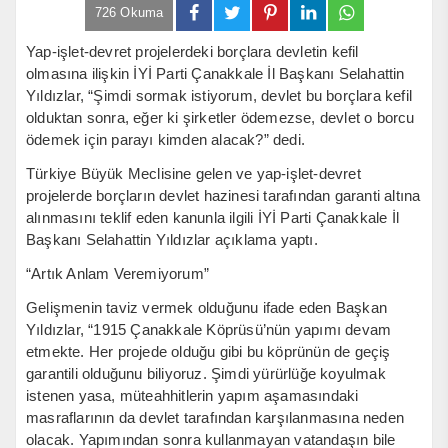
726 Okuma
Yap-işlet-devret projelerdeki borçlara devletin kefil
olmasına ilişkin İYİ Parti Çanakkale İl Başkanı Selahattin
Yıldızlar, “Şimdi sormak istiyorum, devlet bu borçlara kefil
olduktan sonra, eğer ki şirketler ödemezse, devlet o borcu
ödemek için parayı kimden alacak?” dedi.
Türkiye Büyük Meclisine gelen ve yap-işlet-devret
projelerde borçların devlet hazinesi tarafından garanti altına
alınmasını teklif eden kanunla ilgili İYİ Parti Çanakkale İl
Başkanı Selahattin Yıldızlar açıklama yaptı.
“Artık Anlam Veremiyorum”
Gelişmenin taviz vermek olduğunu ifade eden Başkan
Yıldızlar, “1915 Çanakkale Köprüsü’nün yapımı devam
etmekte. Her projede olduğu gibi bu köprünün de geçiş
garantili olduğunu biliyoruz. Şimdi yürürlüğe koyulmak
istenen yasa, müteahhitlerin yapım aşamasındaki
masraflarının da devlet tarafından karşılanmasına neden
olacak. Yapımından sonra kullanmayan vatandaşın bile