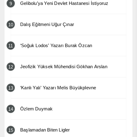
Gelibolu’ya Yeni Devlet Hastanesi İstiyoruz
9
Dalış Eğitmeni Uğur Çınar
10
‘Soğuk Lodos’ Yazarı Burak Özcan
11
Jeofizik Yüksek Mühendisi Gökhan Arslan
12
‘Kanlı Yalı’ Yazarı Melis Büyükplevne
13
Özlem Duymak
14
Başlamadan Biten Ligler
15