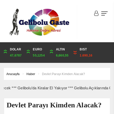
DOLAR
ONS
EURO
ALTIN
ALTIN
ÇEYREK
BIST
CUMHURİYET
47,6787
4,341,81
55,1254
6,660,55
6,660,55
10,889,99
1.690,16
44,829,00
Anasayfa
Haber
Devlet Parayı Kimden Alacak?
*** Gelibolu’da Kiralar El Yakıyor *** Gelibolu Açıklarında Gemi Y
Devlet Parayı Kimden Alacak?