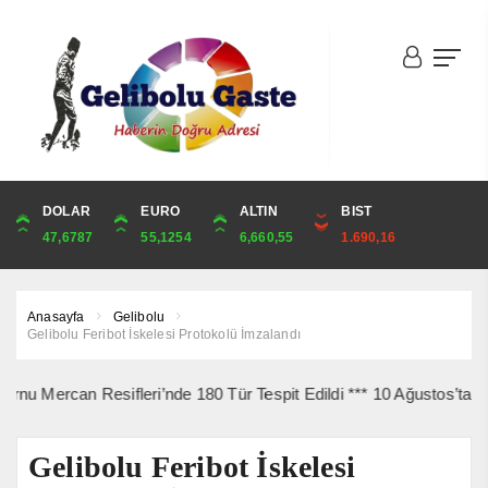
DOLAR
ONS
EURO
ALTIN
ALTIN
ÇEYREK
BIST
CUMHURİYET
47,6787
4,341,81
55,1254
6,660,55
6,660,55
10,889,99
1.690,16
44,750,00
Anasayfa
Gelibolu
Gelibolu Feribot İskelesi Protokolü İmzalandı
n Resifleri’nde 180 Tür Tespit Edildi *** 10 Ağustos’ta Gelibolu Ş
Gelibolu Feribot İskelesi