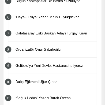
Bugün Kasımpatılar Bir Başka Süzülüyor
5
‘Hayal-i Rüya’ Yazarı Melis Büyükplevne
6
Galatasaray Eski Başkan Adayı Turgay Kıran
7
Organizatör Onur Sabırlıoğlu
8
Gelibolu’ya Yeni Devlet Hastanesi İstiyoruz
9
Dalış Eğitmeni Uğur Çınar
10
‘Soğuk Lodos’ Yazarı Burak Özcan
11