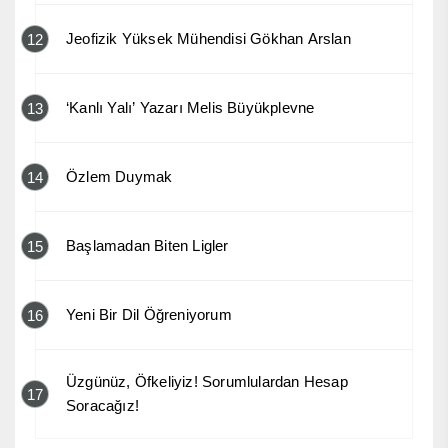
Jeofizik Yüksek Mühendisi Gökhan Arslan
12
‘Kanlı Yalı’ Yazarı Melis Büyükplevne
13
Özlem Duymak
14
Başlamadan Biten Ligler
15
Yeni Bir Dil Öğreniyorum
16
Üzgünüz, Öfkeliyiz! Sorumlulardan Hesap
17
Soracağız!