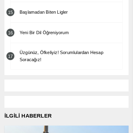
Başlamadan Biten Ligler
15
Yeni Bir Dil Öğreniyorum
16
Üzgünüz, Öfkeliyiz! Sorumlulardan Hesap
17
Soracağız!
İLGİLİ HABERLER