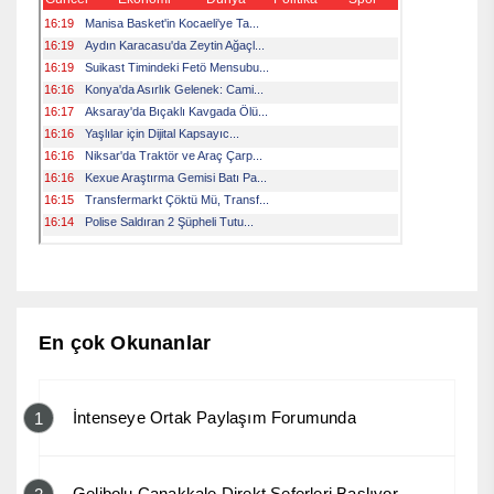
En çok Okunanlar
İntenseye Ortak Paylaşım Forumunda
1
Gelibolu Çanakkale Direkt Seferleri Başlıyor