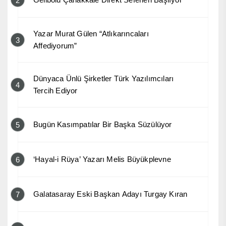
2
Yazar Murat Gülen “Atlıkarıncaları
3
Affediyorum”
Dünyaca Ünlü Şirketler Türk Yazılımcıları
4
Tercih Ediyor
Bugün Kasımpatılar Bir Başka Süzülüyor
5
‘Hayal-i Rüya’ Yazarı Melis Büyükplevne
6
Galatasaray Eski Başkan Adayı Turgay Kıran
7