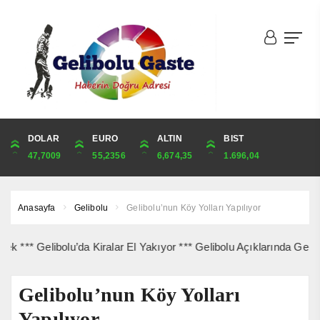
DOLAR
ONS
EURO
ALTIN
ALTIN
ÇEYREK
BIST
CUMHURİYET
47,7009
4,351,46
55,2356
6,674,35
6,674,35
10,912,56
1.696,04
44,829,00
Anasayfa
Gelibolu
Gelibolu’nun Köy Yolları Yapılıyor
 Gelibolu’da Kiralar El Yakıyor *** Gelibolu Açıklarında Gemi Yang
Gelibolu’nun Köy Yolları
Yapılıyor