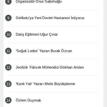
Organizatör Onur Sabırlıoğlu
8
Gelibolu’ya Yeni Devlet Hastanesi İstiyoruz
9
Dalış Eğitmeni Uğur Çınar
10
‘Soğuk Lodos’ Yazarı Burak Özcan
11
Jeofizik Yüksek Mühendisi Gökhan Arslan
12
‘Kanlı Yalı’ Yazarı Melis Büyükplevne
13
Özlem Duymak
14