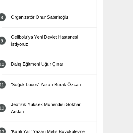
Organizatör Onur Sabırlıoğlu
8
Gelibolu’ya Yeni Devlet Hastanesi
9
İstiyoruz
Dalış Eğitmeni Uğur Çınar
10
‘Soğuk Lodos’ Yazarı Burak Özcan
11
Jeofizik Yüksek Mühendisi Gökhan
12
Arslan
‘Kanlı Yalı’ Yazarı Melis Büyükplevne
13