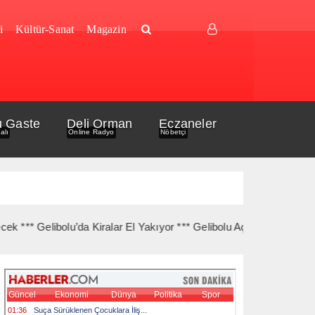
i
Kültür-Sanat
Magazin
u Gaste
Deli Orman
Eczaneler
alı
Online Radyo
Nöbetçi
libolu’da Kiralar El Yakıyor *** Gelibolu Açıklarında Gemi Yangını