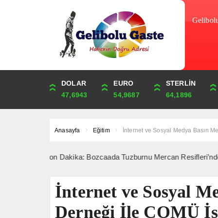
Gelibol
DOLAR
ONS
EURO
ALTIN
STERLİN
ÇEYREK
47,6943
4,249,44
54,9687
6,517,63
64,1896
10,656,33
Anasayfa
Eğitim
İnternet ve Sosyal Medya Basın Men
Son Dakika: Bozcaada Tuzburnu Mercan Resifleri’nde 180 Tür Tes
İnternet ve Sosyal M
Derneği İle ÇOMÜ İş 