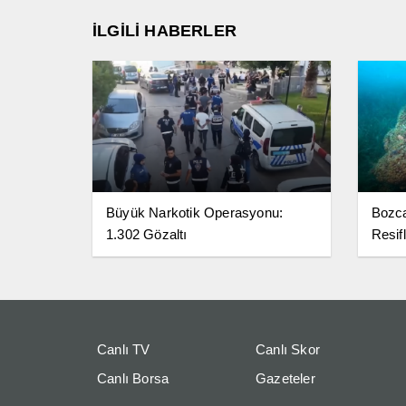
İLGİLİ HABERLER
Büyük Narkotik Operasyonu:
Bozc
1.302 Gözaltı
Resifl
Canlı TV
Canlı Skor
Canlı Borsa
Gazeteler