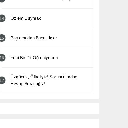
Özlem Duymak
14
Başlamadan Biten Ligler
15
Yeni Bir Dil Öğreniyorum
16
Üzgünüz, Öfkeliyiz! Sorumlulardan
17
Hesap Soracağız!