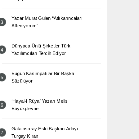
Yazar Murat Gülen “Atlıkarıncaları
3
Affediyorum”
Dünyaca Ünlü Şirketler Türk
4
Yazılımcıları Tercih Ediyor
Bugün Kasımpatılar Bir Başka
5
Süzülüyor
‘Hayal-i Rüya’ Yazarı Melis
6
Büyükplevne
Galatasaray Eski Başkan Adayı
7
Turgay Kıran