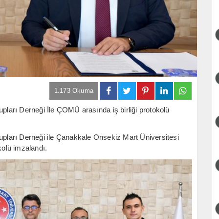
1.173 Okuma
arı Derneği İle ÇOMÜ arasında iş birliği protokolü
ları Derneği ile Çanakkale Onsekiz Mart Üniversitesi
olü imzalandı.