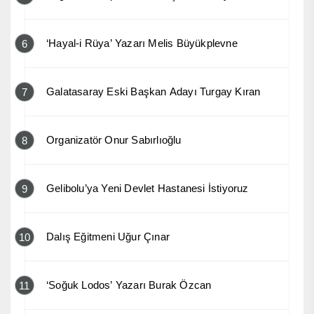
‘Hayal-i Rüya’ Yazarı Melis Büyükplevne
6
Galatasaray Eski Başkan Adayı Turgay Kıran
7
Organizatör Onur Sabırlıoğlu
8
Gelibolu’ya Yeni Devlet Hastanesi İstiyoruz
9
Dalış Eğitmeni Uğur Çınar
10
‘Soğuk Lodos’ Yazarı Burak Özcan
11