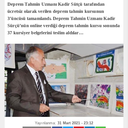
Deprem Tahmin Uzmanı Kadir Sütçü tarafından
ücretsiz olarak verilen deprem tahmin kursunun
3’üncüsü tamamlandı. Deprem Tahmin Uzmanı Kadir
Sürçü’nün online verdiği deprem tahmin kursu sonunda
37 kursiyer belgelerini teslim aldılar…
Yayınlanma:
31 Mart 2021 - 23:12