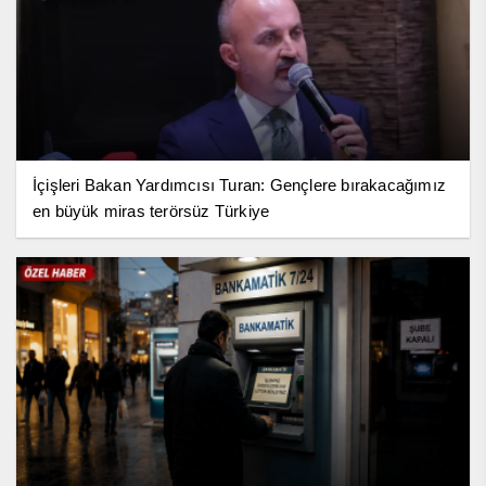
İçişleri Bakan Yardımcısı Turan: Gençlere bırakacağımız
en büyük miras terörsüz Türkiye