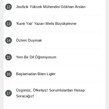
Jeofizik Yüksek Mühendisi Gökhan Arslan
12
‘Kanlı Yalı’ Yazarı Melis Büyükplevne
13
Özlem Duymak
14
Yeni Bir Dil Öğreniyorum
15
Başlamadan Biten Ligler
16
Üzgünüz, Öfkeliyiz! Sorumlulardan Hesap
17
Soracağız!