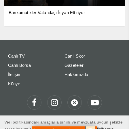
Bankamatikler Vatandaşı İsyan Ettiriyor
Canlı TV
Canlı Skor
Canlı Borsa
Gazeteler
İletişim
Hakkımızda
Künye
Veri politikasındaki amaçlarla sınırlı ve mevzuata uygun şekilde