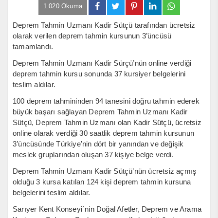
1.020 Okuma
Deprem Tahmin Uzmanı Kadir Sütçü tarafından ücretsiz
olarak verilen deprem tahmin kursunun 3’üncüsü
tamamlandı.
Deprem Tahmin Uzmanı Kadir Sürçü’nün online verdiği
deprem tahmin kursu sonunda 37 kursiyer belgelerini
teslim aldılar.
100 deprem tahmininden 94 tanesini doğru tahmin ederek
büyük başarı sağlayan Deprem Tahmin Uzmanı Kadir
Sütçü, Deprem Tahmin Uzmanı olan Kadir Sütçü, ücretsiz
online olarak verdiği 30 saatlik deprem tahmin kursunun
3’üncüsünde Türkiye’nin dört bir yanından ve değişik
meslek gruplarından oluşan 37 kişiye belge verdi.
Deprem Tahmin Uzmanı Kadir Sütçü’nün ücretsiz açmış
olduğu 3 kursa katılan 124 kişi deprem tahmin kursuna
belgelerini teslim aldılar.
Sarıyer Kent Konseyi´nin Doğal Afetler, Deprem ve Arama