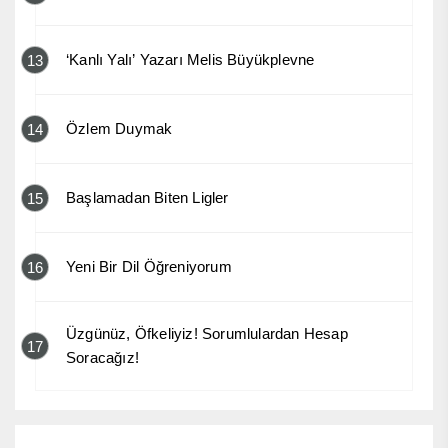
‘Kanlı Yalı’ Yazarı Melis Büyükplevne
13
Özlem Duymak
14
Başlamadan Biten Ligler
15
Yeni Bir Dil Öğreniyorum
16
Üzgünüz, Öfkeliyiz! Sorumlulardan Hesap
17
Soracağız!