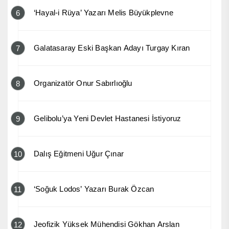
‘Hayal-i Rüya’ Yazarı Melis Büyükplevne
6
Galatasaray Eski Başkan Adayı Turgay Kıran
7
Organizatör Onur Sabırlıoğlu
8
Gelibolu’ya Yeni Devlet Hastanesi İstiyoruz
9
Dalış Eğitmeni Uğur Çınar
10
‘Soğuk Lodos’ Yazarı Burak Özcan
11
Jeofizik Yüksek Mühendisi Gökhan Arslan
12