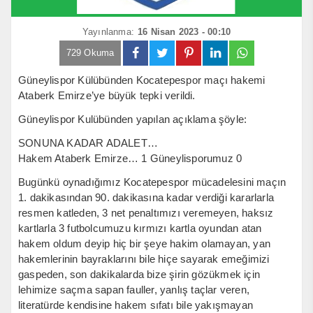
Yayınlanma:
16 Nisan 2023 - 00:10
729 Okuma
Güneylispor Külübünden Kocatepespor maçı hakemi
Ataberk Emirze’ye büyük tepki verildi.
Güneylispor Kulübünden yapılan açıklama şöyle:
SONUNA KADAR ADALET…
Hakem Ataberk Emirze… 1 Güneylisporumuz 0
Bugünkü oynadığımız Kocatepespor mücadelesini maçın
1. dakikasından 90. dakikasına kadar verdiği kararlarla
resmen katleden, 3 net penaltımızı veremeyen, haksız
kartlarla 3 futbolcumuzu kırmızı kartla oyundan atan
hakem oldum deyip hiç bir şeye hakim olamayan, yan
hakemlerinin bayraklarını bile hiçe sayarak emeğimizi
gaspeden, son dakikalarda bize şirin gözükmek için
lehimize saçma sapan fauller, yanlış taçlar veren,
literatürde kendisine hakem sıfatı bile yakışmayan