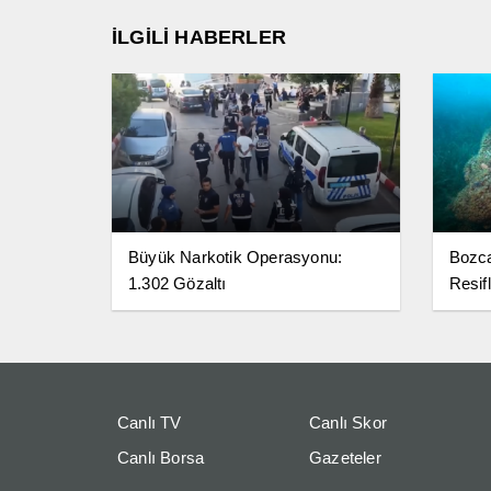
İLGİLİ HABERLER
Büyük Narkotik Operasyonu:
Bozc
1.302 Gözaltı
Resifl
Canlı TV
Canlı Skor
Canlı Borsa
Gazeteler