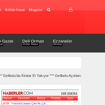
i
Kültür-Sanat
Magazin
u Gaste
Deli Orman
Eczaneler
alı
Online Radyo
Nöbetçi
u’da Kiralar El Yakıyor *** Gelibolu Açıklarında Gemi Yangını Kork