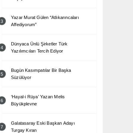
Yazar Murat Gülen “Atlıkarıncaları
3
Affediyorum”
Dünyaca Ünlü Şirketler Türk
4
Yazılımcıları Tercih Ediyor
Bugün Kasımpatılar Bir Başka
5
Süzülüyor
‘Hayal-i Rüya’ Yazarı Melis
6
Büyükplevne
Galatasaray Eski Başkan Adayı
7
Turgay Kıran