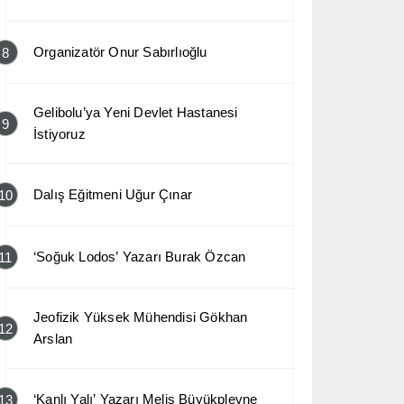
Organizatör Onur Sabırlıoğlu
8
Gelibolu’ya Yeni Devlet Hastanesi
9
İstiyoruz
Dalış Eğitmeni Uğur Çınar
10
‘Soğuk Lodos’ Yazarı Burak Özcan
11
Jeofizik Yüksek Mühendisi Gökhan
12
Arslan
‘Kanlı Yalı’ Yazarı Melis Büyükplevne
13