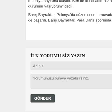
madalya sayısına ulaştık. Ben de kendi adıma 2 a
gururunu yaşıyorum” dedi.
Barış Bayraktar, Polonya’da düzenlenen turnuvada “
de başardı. Barış Bayraktar, Para Dans sporunda 
İLK YORUMU SİZ YAZIN