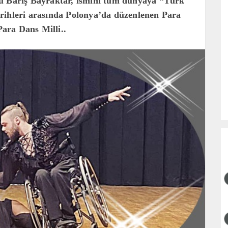
su Barış Bayraktar, ismini tüm dünyaya “Türk
rihleri arasında Polonya’da düzenlenen Para
ara Dans Milli..