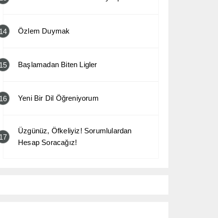
Özlem Duymak
14
Başlamadan Biten Ligler
15
Yeni Bir Dil Öğreniyorum
16
Üzgünüz, Öfkeliyiz! Sorumlulardan
17
Hesap Soracağız!