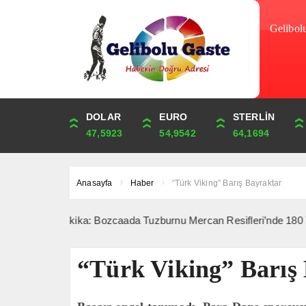
Gelibol
DOLAR
ONS
EURO
ALTIN
STERLİN
ÇEYREK
47,5923
4,247,69
54,9542
6,500,36
64,1694
10,628,08
Anasayfa
Haber
“Türk Viking” Barış Bayraktar
Son Dakika: Bozcaada Tuzburnu Mercan Resifleri’nde 180 Tür Tespit 
“Türk Viking” Barış