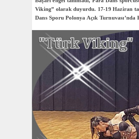
Başarı engel tanımadı, Para Dans sporcu
Viking” olarak duyurdu. 17-19 Haziran ta
Dans Sporu Polonya Açık Turnuvası’nda P