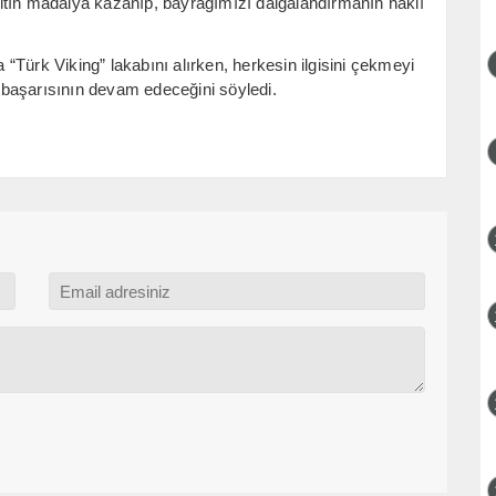
ltın madalya kazanıp, bayrağımızı dalgalandırmanın haklı
Türk Viking” lakabını alırken, herkesin ilgisini çekmeyi
başarısının devam edeceğini söyledi.