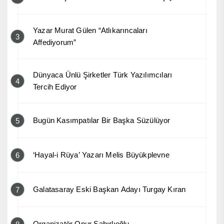
Yazar Murat Gülen “Atlıkarıncaları
3
Affediyorum”
Dünyaca Ünlü Şirketler Türk Yazılımcıları
4
Tercih Ediyor
Bugün Kasımpatılar Bir Başka Süzülüyor
5
‘Hayal-i Rüya’ Yazarı Melis Büyükplevne
6
Galatasaray Eski Başkan Adayı Turgay Kıran
7
Organizatör Onur Sabırlıoğlu