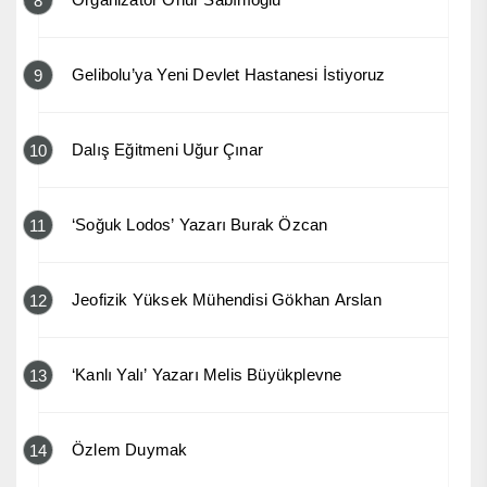
8
Gelibolu’ya Yeni Devlet Hastanesi İstiyoruz
9
Dalış Eğitmeni Uğur Çınar
10
‘Soğuk Lodos’ Yazarı Burak Özcan
11
Jeofizik Yüksek Mühendisi Gökhan Arslan
12
‘Kanlı Yalı’ Yazarı Melis Büyükplevne
13
Özlem Duymak
14